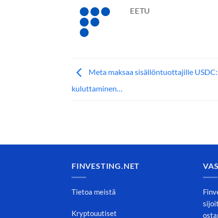
EETU
Meta maksaa sisällöntuottajille USDC:l
kuluttaminen…
FINVESTING.NET
VA
Tietoa meistä
Finv
sijo
Kryptouutiset
osta