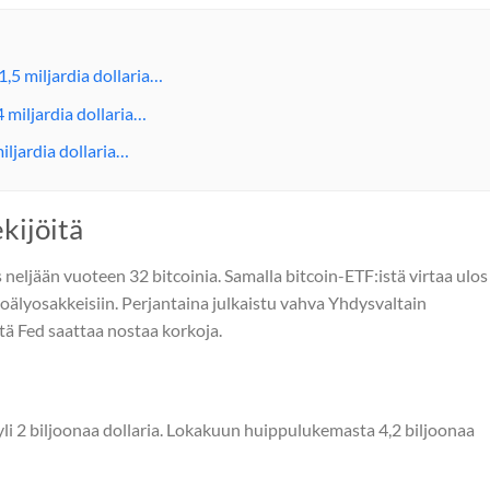
1,5 miljardia dollaria…
4 miljardia dollaria…
iljardia dollaria…
kijöitä
neljään vuoteen 32 bitcoinia. Samalla bitcoin-ETF:istä virtaa ulos
tekoälyosakkeisiin. Perjantaina julkaistu vahva Yhdysvaltain
että Fed saattaa nostaa korkoja.
i 2 biljoonaa dollaria. Lokakuun huippulukemasta 4,2 biljoonaa