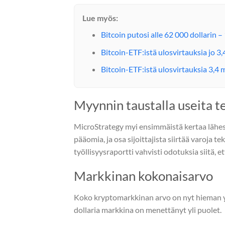
Lue myös:
Bitcoin putosi alle 62 000 dollarin – 
Bitcoin-ETF:istä ulosvirtauksia jo 3,
Bitcoin-ETF:istä ulosvirtauksia 3,4 m
Myynnin taustalla useita te
MicroStrategy myi ensimmäistä kertaa lähes 
pääomia, ja osa sijoittajista siirtää varoja 
työllisyysraportti vahvisti odotuksia siitä, 
Markkinan kokonaisarvo
Koko kryptomarkkinan arvo on nyt hieman yl
dollaria markkina on menettänyt yli puolet.