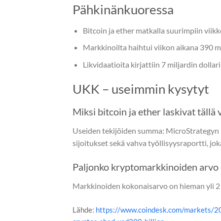
Pähkinänkuoressa
Bitcoin ja ether matkalla suurimpiin vii
Markkinoilta haihtui viikon aikana 390 mil
Likvidaatioita kirjattiin 7 miljardin dollar
UKK – useimmin kysytyt
Miksi bitcoin ja ether laskivat tällä v
Useiden tekijöiden summa: MicroStrategyn p
sijoitukset sekä vahva työllisyysraportti, jo
Paljonko kryptomarkkinoiden arvo 
Markkinoiden kokonaisarvo on hieman yli 2 b
Lähde:
https://www.coindesk.com/markets/20