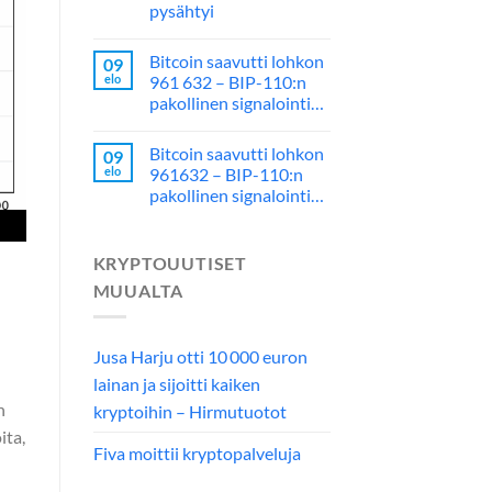
pysähtyi
Bitcoin saavutti lohkon
09
elo
961 632 – BIP-110:n
pakollinen signalointi…
Bitcoin saavutti lohkon
09
elo
961632 – BIP-110:n
pakollinen signalointi…
KRYPTOUUTISET
MUUALTA
Jusa Harju otti 10 000 euron
lainan ja sijoitti kaiken
n
kryptoihin – Hirmutuotot
ita,
Fiva moittii kryptopalveluja