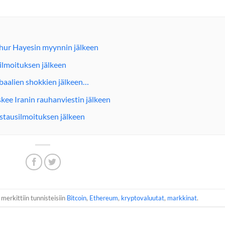
hur Hayesin myynnin jälkeen
ilmoituksen jälkeen
lobaalien shokkien jälkeen…
skee Iranin rauhanviestin jälkeen
istausilmoituksen jälkeen
 merkittiin tunnisteisiin
Bitcoin
,
Ethereum
,
kryptovaluutat
,
markkinat
.