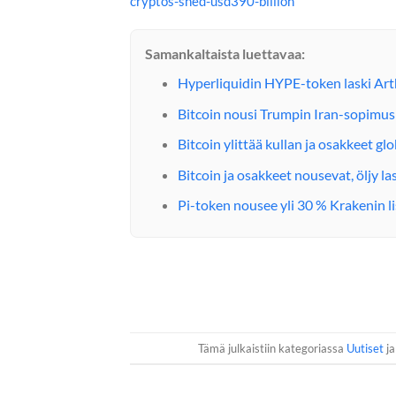
cryptos-shed-usd390-billion
Samankaltaista luettavaa:
Hyperliquidin HYPE-token laski Art
Bitcoin nousi Trumpin Iran-sopimus
Bitcoin ylittää kullan ja osakkeet g
Bitcoin ja osakkeet nousevat, öljy la
Pi-token nousee yli 30 % Krakenin l
Tämä julkaistiin kategoriassa
Uutiset
ja