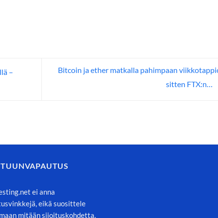
Bitcoin ja ether matkalla pahimpaan viikkotapp
lä –
sitten FTX:n…
STUUNVAPAUTUS
esting.net ei anna
itusvinkkejä, eikä suosittele
maan mitään sijoituskohdetta.