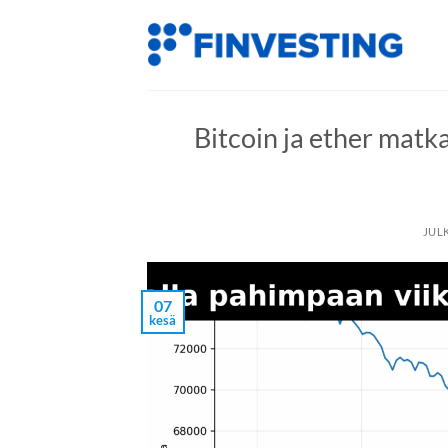
Siirry
sisältöön
Bitcoin ja ether mat
JUL
07
kesä