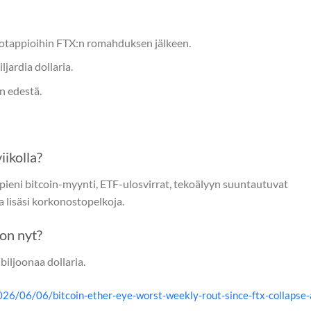
kkotappioihin FTX:n romahduksen jälkeen.
jardia dollaria.
in edestä.
iikolla?
ieni bitcoin-myynti, ETF-ulosvirrat, tekoälyyn suuntautuvat
ka lisäsi korkonostopelkoja.
on nyt?
iljoonaa dollaria.
26/06/06/bitcoin-ether-eye-worst-weekly-rout-since-ftx-collapse-