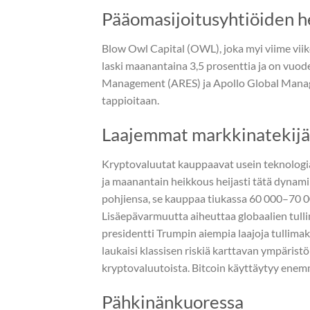
Pääomasijoitusyhtiöiden h
Blow Owl Capital (OWL), joka myi viime viiko
laski maanantaina 3,5 prosenttia ja on vuod
Management (ARES) ja Apollo Global Managem
tappioitaan.
Laajemmat markkinatekijä
Kryptovaluutat kauppaavat usein teknologia
ja maanantain heikkous heijasti tätä dynamii
pohjiensa, se kauppaa tiukassa 60 000–70 0
Lisäepävarmuutta aiheuttaa globaalien tullim
presidentti Trumpin aiempia laajoja tullima
laukaisi klassisen riskiä karttavan ympäristön
kryptovaluutoista. Bitcoin käyttäytyy enemm
Pähkinänkuoressa