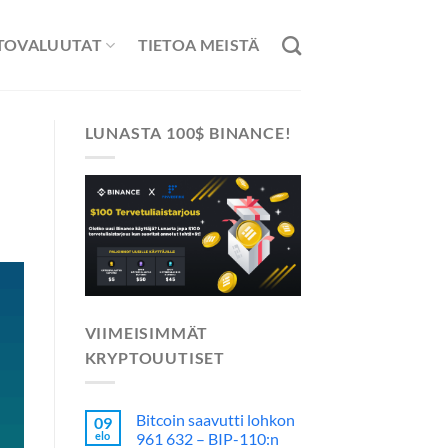
TOVALUUTAT
TIETOA MEISTÄ
LUNASTA 100$ BINANCE!
VIIMEISIMMÄT
KRYPTOUUTISET
Bitcoin saavutti lohkon
09
elo
961 632 – BIP-110:n