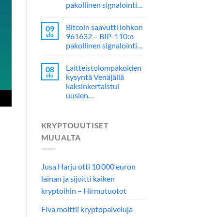
pakollinen signalointi…
Bitcoin saavutti lohkon
09
elo
961632 – BIP-110:n
pakollinen signalointi…
Laitteistolompakoiden
08
elo
kysyntä Venäjällä
kaksinkertaistui
uusien…
KRYPTOUUTISET
MUUALTA
Jusa Harju otti 10 000 euron
lainan ja sijoitti kaiken
kryptoihin – Hirmutuotot
Fiva moittii kryptopalveluja