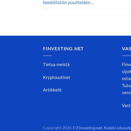
henkilöstön puutteiden…
FINVESTING.NET
VA
Tietoa meistä
Finv
sijo
Kryptouutiset
osta
Tutu
Artikkelit
vero
Vast
Copyright 2026 ©
Finvesting.net. Kaikki oikeude