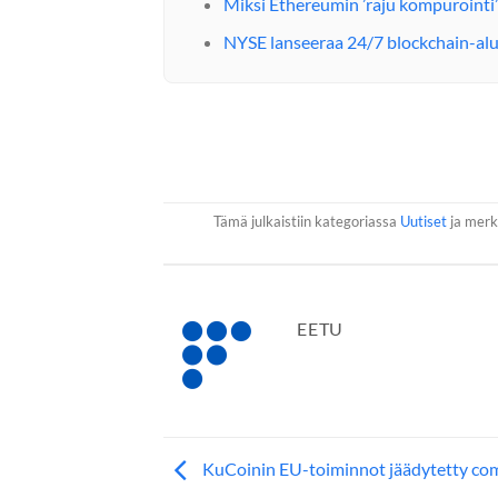
Miksi Ethereumin ’raju kompurointi’
NYSE lanseeraa 24/7 blockchain-al
Tämä julkaistiin kategoriassa
Uutiset
ja merki
EETU
KuCoinin EU-toiminnot jäädytetty co