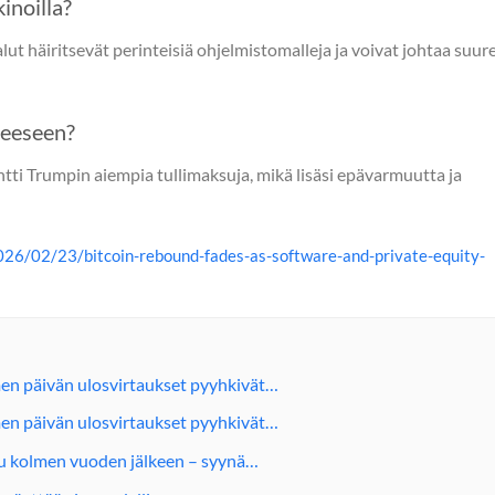
inoilla?
lut häiritsevät perinteisiä ohjelmistomalleja ja voivat johtaa suur
teeseen?
ntti Trumpin aiempia tullimaksuja, mikä lisäsi epävarmuutta ja
26/02/23/bitcoin-rebound-fades-as-software-and-private-equity-
en päivän ulosvirtaukset pyyhkivät…
en päivän ulosvirtaukset pyyhkivät…
u kolmen vuoden jälkeen – syynä…