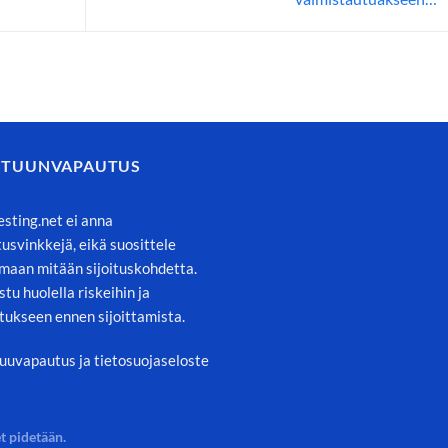
STUUNVAPAUTUS
esting.net ei anna
itusvinkkejä, eikä suosittele
maan mitään sijoituskohdetta.
stu huolella riskeihin ja
tukseen ennen sijoittamista.
uuvapautus ja tietosuojaseloste
t pidetään.