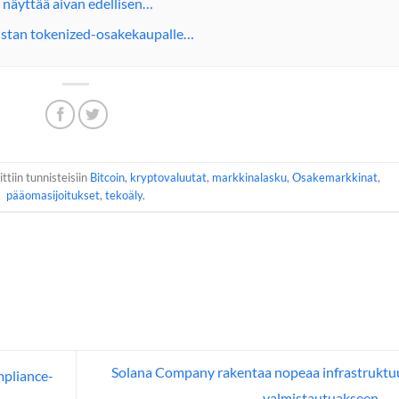
 näyttää aivan edellisen…
ustan tokenized-osakekaupalle…
ttiin tunnisteisiin
Bitcoin
,
kryptovaluutat
,
markkinalasku
,
Osakemarkkinat
,
pääomasijoitukset
,
tekoäly
.
Solana Company rakentaa nopeaa infrastruktu
mpliance-
valmistautuakseen…