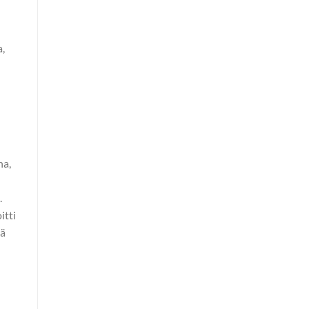
a,
na,
.
itti
mä