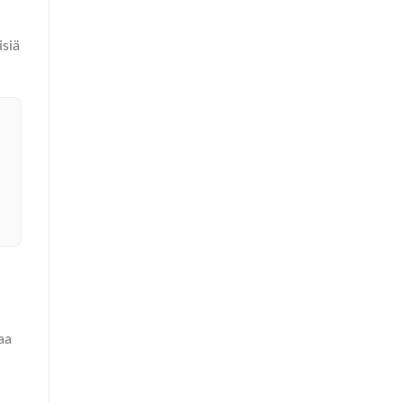
isiä
taa