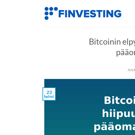
Siirry
sisältöön
Bitcoinin elp
pääo
JUL
23
helmi