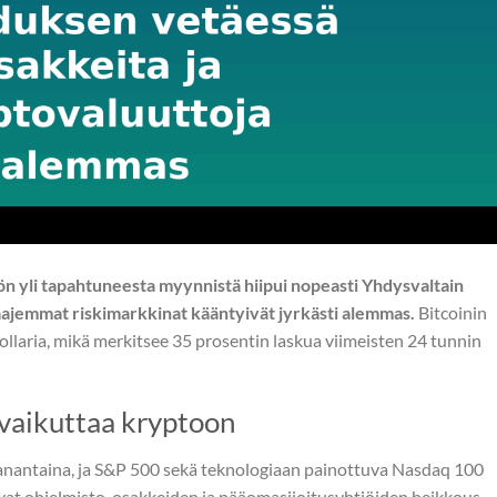
ön yli tapahtuneesta myynnistä hiipui nopeasti Yhdysvaltain
jemmat riskimarkkinat kääntyivät jyrkästi alemmas.
Bitcoinin
dollaria, mikä merkitsee 35 prosentin laskua viimeisten 24 tunnin
vaikuttaa kryptoon
nantaina, ja S&P 500 sekä teknologiaan painottuva Nasdaq 100
tivat ohjelmisto-osakkeiden ja pääomasijoitusyhtiöiden heikkous.