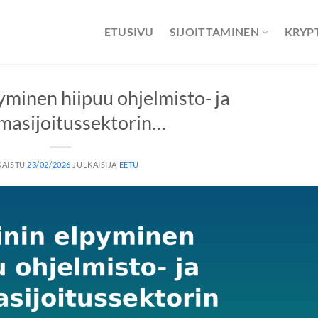
ETUSIVU
SIJOITTAMINEN
KRYP
yminen hiipuu ohjelmisto- ja
masijoitussektorin…
KAISTU
23/02/2026
JULKAISIJA
EETU