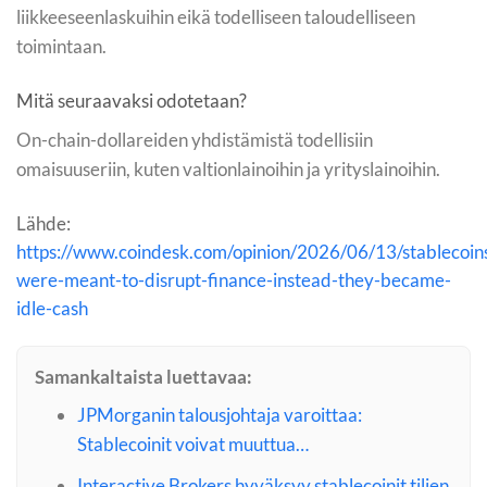
liikkeeseenlaskuihin eikä todelliseen taloudelliseen
toimintaan.
Mitä seuraavaksi odotetaan?
On-chain-dollareiden yhdistämistä todellisiin
omaisuuseriin, kuten valtionlainoihin ja yrityslainoihin.
Lähde:
https://www.coindesk.com/opinion/2026/06/13/stablecoin
were-meant-to-disrupt-finance-instead-they-became-
idle-cash
Samankaltaista luettavaa:
JPMorganin talousjohtaja varoittaa:
Stablecoinit voivat muuttua…
Interactive Brokers hyväksyy stablecoinit tilien