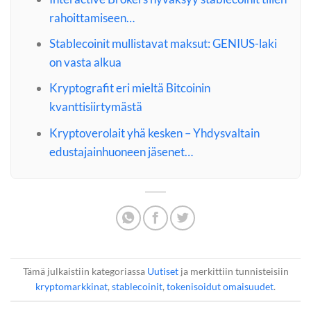
rahoittamiseen…
Stablecoinit mullistavat maksut: GENIUS-laki
on vasta alkua
Kryptografit eri mieltä Bitcoinin
kvanttisiirtymästä
Kryptoverolait yhä kesken – Yhdysvaltain
edustajainhuoneen jäsenet…
Tämä julkaistiin kategoriassa
Uutiset
ja merkittiin tunnisteisiin
kryptomarkkinat
,
stablecoinit
,
tokenisoidut omaisuudet
.