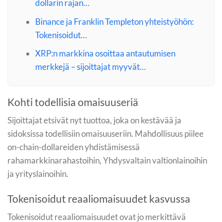
dollarin rajan…
Binance ja Franklin Templeton yhteistyöhön:
Tokenisoidut…
XRP:n markkina osoittaa antautumisen
merkkejä – sijoittajat myyvät…
Kohti todellisia omaisuuseriä
Sijoittajat etsivät nyt tuottoa, joka on kestävää ja
sidoksissa todellisiin omaisuuseriin. Mahdollisuus piilee
on-chain-dollareiden yhdistämisessä
rahamarkkinarahastoihin, Yhdysvaltain valtionlainoihin
ja yrityslainoihin.
Tokenisoidut reaaliomaisuudet kasvussa
Tokenisoidut reaaliomaisuudet ovat jo merkittävä