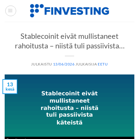
Siirry
sisältöön
Stablecoinit eivät mullistaneet
rahoitusta – niistä tuli passiivista…
JULKAISTU
13/06/2026
JULKAISIJA
EETU
13
kesä