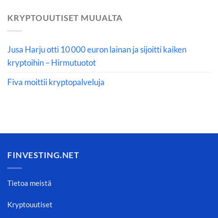
KRYPTOUUTISET MUUALTA
Jusa Harju otti 10 000 euron lainan ja sijoitti kaiken
kryptoihin – Hirmutuotot
Fiva moittii kryptopalveluja
FINVESTING.NET
Tietoa meistä
Kryptouutiset