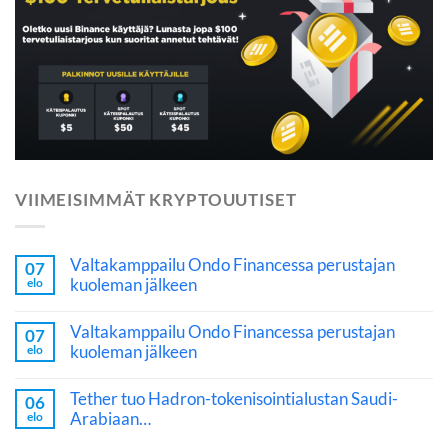
VIIMEISIMMÄT KRYPTOUUTISET
Valtakamppailu Ondo Financessa perustajan
07
kuoleman jälkeen
elo
Valtakamppailu Ondo Financessa perustajan
07
kuoleman jälkeen
elo
Tether tuo Hadron-tokenisointialustan Saudi-
06
Arabiaan…
elo